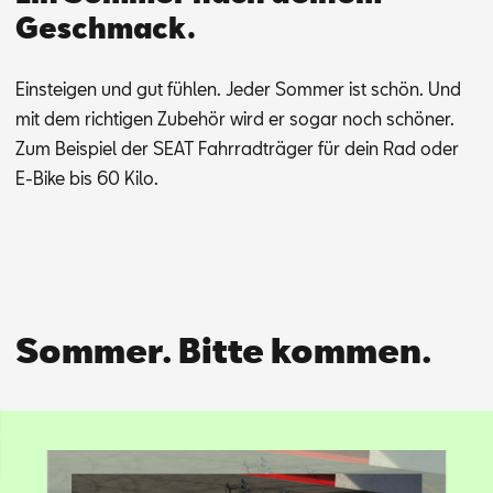
Geschmack.
Ein­stei­gen und gut füh­len. Je­der Som­mer ist schön. Und
mit dem rich­ti­gen Zu­be­hör wird er so­gar noch schö­ner.
Zum Bei­spiel der SEAT Fahr­rad­trä­ger für dein Rad oder
E-Bike bis 60 Kilo.
Sommer. Bitte kommen.