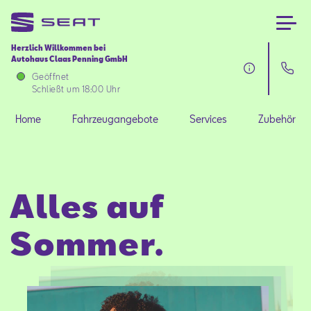
Herzlich Willkommen bei
Autohaus Claas Penning GmbH
Home
Geöffnet
Schließt um 18:00 Uhr
Fahrzeugangebote
Home
Fahrzeugangebote
Services
Zubehör
Services
Alles auf
Zubehör
Sommer.
SEAT FOR BUSINESS
Über uns