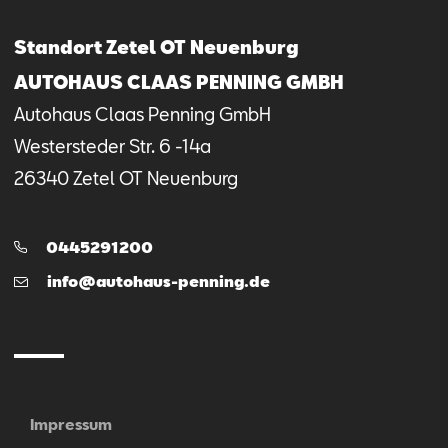
Standort Zetel OT Neuenburg
AUTOHAUS CLAAS PENNING GMBH
Autohaus Claas Penning GmbH
Westersteder Str.
6 -14a
26340
Zetel OT Neuenburg
Telefon:
0445291200
E-
info@autohaus-penning.de
Mail
Impressum