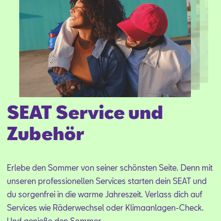
Aktionen
SEAT Service und
Zubehör
Er­le­be den Som­mer von sei­ner schöns­ten Sei­te. Denn mit
un­se­ren pro­fes­sio­nel­len Ser­vices star­ten dein SEAT und
du sor­gen­frei in die war­me Jah­res­zeit. Ver­lass dich auf
Ser­vices wie Rä­der­wech­sel oder Kli­ma­an­la­gen-Check.
Und ge­nie­ße den Som­mer.