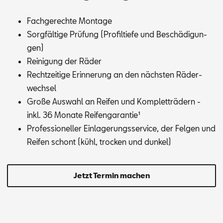
Fach­ge­rech­te Mon­ta­ge
Sorg­fäl­ti­ge Prü­fung (Pro­fil­tie­fe und Be­schä­di­gun­
gen)
Rei­ni­gung der Rä­der
Recht­zei­ti­ge Er­in­ne­rung an den nächs­ten Rä­der­
wech­sel
Gro­ße Aus­wahl an Rei­fen und Kom­plett­rä­dern -
inkl. 36 Mo­na­te Rei­fen­ga­ran­tie¹
Pro­fes­sio­nel­ler Ein­la­ge­rungs­ser­vice, der Fel­gen und
Rei­fen schont (kühl, tro­cken und dun­kel)
Jetzt Termin machen