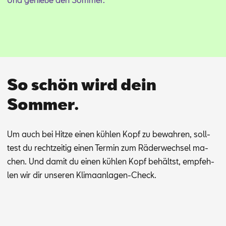
So schön wird dein
Sommer.
Um auch bei Hit­ze ei­nen küh­len Kopf zu be­wah­ren, soll­
test du recht­zei­tig ei­nen Ter­min zum Rä­der­wech­sel ma­
chen.
Und da­mit du ei­nen küh­len Kopf be­hältst, emp­feh­
len wir dir un­se­ren Kli­ma­an­la­gen-Check.