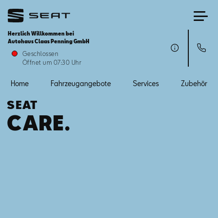
Herzlich Willkommen bei
Autohaus Claas Penning GmbH
Home
Geschlossen
Öffnet um 07:30 Uhr
Fahrzeugangebote
Home
Fahrzeugangebote
Services
Zubehör
SEAT
Services
CARE.
Zubehör
SEAT FOR BUSINESS
Über uns